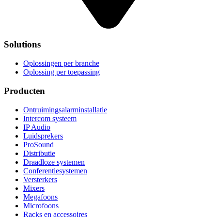
Solutions
Oplossingen per branche
Oplossing per toepassing
Producten
Ontruimingsalarminstallatie
Intercom systeem
IP Audio
Luidsprekers
ProSound
Distributie
Draadloze systemen
Conferentiesystemen
Versterkers
Mixers
Megafoons
Microfoons
Racks en accessoires