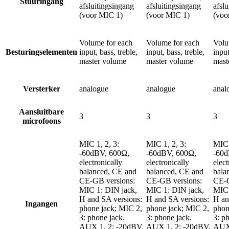
Stuuringang
afsluitingsingang
afsluitingsingang
afsl
(voor MIC 1)
(voor MIC 1)
(voo
Volume for each
Volume for each
Volu
Besturingselementen
input, bass, treble,
input, bass, treble,
input
master volume
master volume
mast
Versterker
analogue
analogue
anal
Aansluitbare
3
3
3
microfoons
MIC 1, 2, 3:
MIC 1, 2, 3:
MIC 
-60dBV, 600Ω,
-60dBV, 600Ω,
-60d
electronically
electronically
elect
balanced, CE and
balanced, CE and
bala
CE-GB versions:
CE-GB versions:
CE-G
MIC 1: DIN jack,
MIC 1: DIN jack,
MIC 
H and SA versions:
H and SA versions:
H an
Ingangen
phone jack; MIC 2,
phone jack; MIC 2,
phon
3: phone jack.
3: phone jack.
3: p
AUX 1, 2: -20dBV,
AUX 1, 2: -20dBV,
AUX 