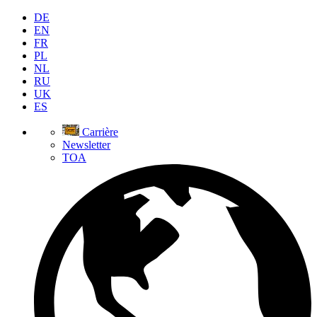
DE
EN
FR
PL
NL
RU
UK
ES
Carrière
Newsletter
TOA