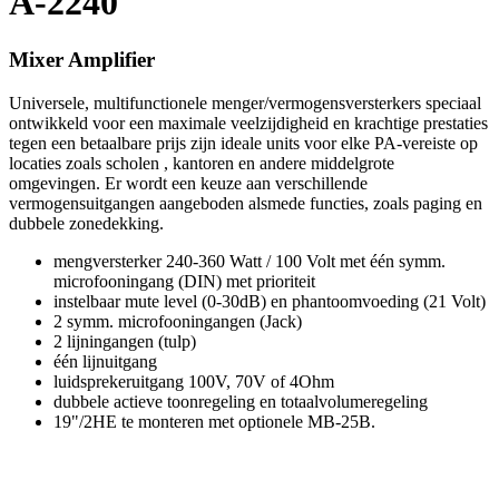
A-2240
Mixer Amplifier
Universele, multifunctionele menger/vermogensversterkers speciaal
ontwikkeld voor een maximale veelzijdigheid en krachtige prestaties
tegen een betaalbare prijs zijn ideale units voor elke PA-vereiste op
locaties zoals scholen , kantoren en andere middelgrote
omgevingen. Er wordt een keuze aan verschillende
vermogensuitgangen aangeboden alsmede functies, zoals paging en
dubbele zonedekking.
mengversterker 240-360 Watt / 100 Volt met één symm.
microfooningang (DIN) met prioriteit
instelbaar mute level (0-30dB) en phantoomvoeding (21 Volt)
2 symm. microfooningangen (Jack)
2 lijningangen (tulp)
één lijnuitgang
luidsprekeruitgang 100V, 70V of 4Ohm
dubbele actieve toonregeling en totaalvolumeregeling
19"/2HE te monteren met optionele MB-25B.