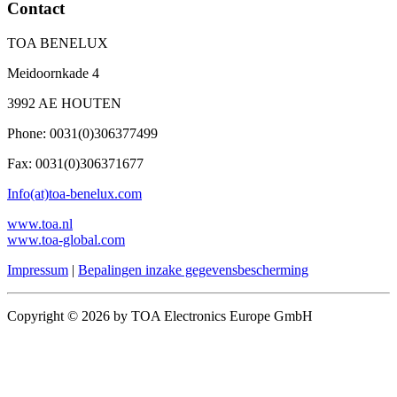
Contact
TOA BENELUX
Meidoornkade 4
3992 AE HOUTEN
Phone: 0031(0)306377499
Fax: 0031(0)306371677
Info(at)toa-benelux.com
www.toa.nl
www.toa-global.com
Impressum
|
Bepalingen inzake gegevensbescherming
Copyright © 2026 by TOA Electronics Europe GmbH