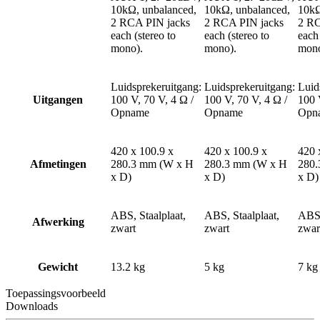
10kΩ, unbalanced,
10kΩ, unbalanced,
10kΩ
2 RCA PIN jacks
2 RCA PIN jacks
2 RC
each (stereo to
each (stereo to
each 
mono).
mono).
mono
Luidsprekeruitgang:
Luidsprekeruitgang:
Luid
Uitgangen
100 V, 70 V, 4 Ω /
100 V, 70 V, 4 Ω /
100 
Opname
Opname
Opn
420 x 100.9 x
420 x 100.9 x
420 
Afmetingen
280.3 mm (W x H
280.3 mm (W x H
280.
x D)
x D)
x D)
ABS, Staalplaat,
ABS, Staalplaat,
ABS,
Afwerking
zwart
zwart
zwar
Gewicht
13.2 kg
5 kg
7 kg
Toepassingsvoorbeeld
Downloads