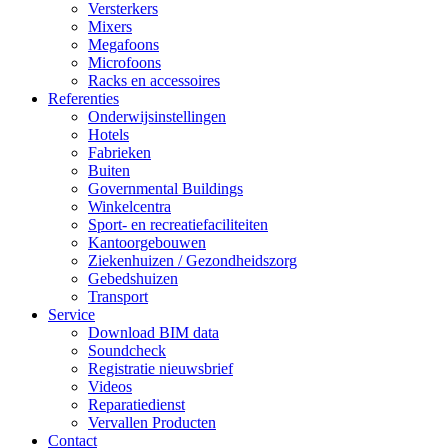
Versterkers
Mixers
Megafoons
Microfoons
Racks en accessoires
Referenties
Onderwijsinstellingen
Hotels
Fabrieken
Buiten
Governmental Buildings
Winkelcentra
Sport- en recreatiefaciliteiten
Kantoorgebouwen
Ziekenhuizen / Gezondheidszorg
Gebedshuizen
Transport
Service
Download BIM data
Soundcheck
Registratie nieuwsbrief
Videos
Reparatiedienst
Vervallen Producten
Contact