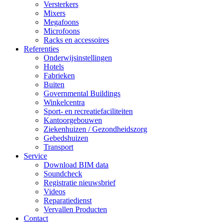
Versterkers
Mixers
Megafoons
Microfoons
Racks en accessoires
Referenties
Onderwijsinstellingen
Hotels
Fabrieken
Buiten
Governmental Buildings
Winkelcentra
Sport- en recreatiefaciliteiten
Kantoorgebouwen
Ziekenhuizen / Gezondheidszorg
Gebedshuizen
Transport
Service
Download BIM data
Soundcheck
Registratie nieuwsbrief
Videos
Reparatiedienst
Vervallen Producten
Contact