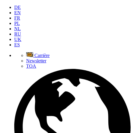
DE
EN
FR
PL
NL
RU
UK
ES
Carrière
Newsletter
TOA