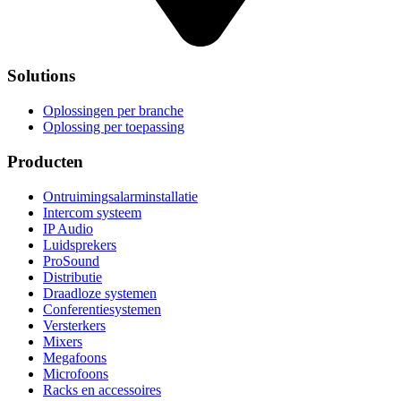
Solutions
Oplossingen per branche
Oplossing per toepassing
Producten
Ontruimingsalarminstallatie
Intercom systeem
IP Audio
Luidsprekers
ProSound
Distributie
Draadloze systemen
Conferentiesystemen
Versterkers
Mixers
Megafoons
Microfoons
Racks en accessoires