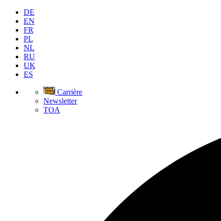
DE
EN
FR
PL
NL
RU
UK
ES
Carrière
Newsletter
TOA