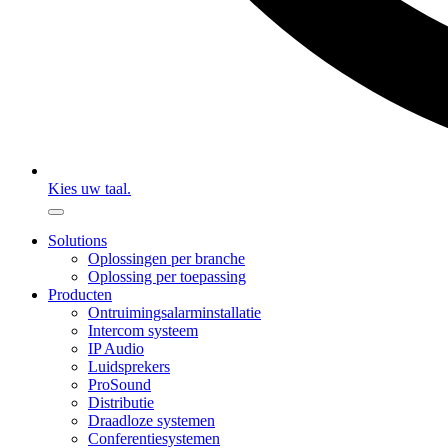
Kies uw taal.
Solutions
Oplossingen per branche
Oplossing per toepassing
Producten
Ontruimingsalarminstallatie
Intercom systeem
IP Audio
Luidsprekers
ProSound
Distributie
Draadloze systemen
Conferentiesystemen