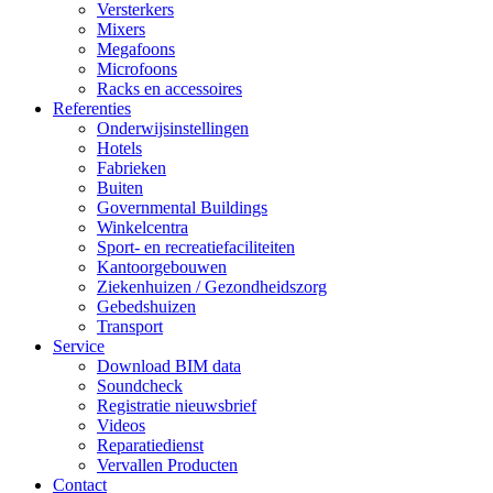
Versterkers
Mixers
Megafoons
Microfoons
Racks en accessoires
Referenties
Onderwijsinstellingen
Hotels
Fabrieken
Buiten
Governmental Buildings
Winkelcentra
Sport- en recreatiefaciliteiten
Kantoorgebouwen
Ziekenhuizen / Gezondheidszorg
Gebedshuizen
Transport
Service
Download BIM data
Soundcheck
Registratie nieuwsbrief
Videos
Reparatiedienst
Vervallen Producten
Contact