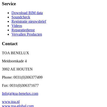
Service
Download BIM data
Soundcheck
Registratie nieuwsbrief
Videos
Reparatiedienst
Vervallen Producten
Contact
TOA BENELUX
Meidoornkade 4
3992 AE HOUTEN
Phone: 0031(0)306377499
Fax: 0031(0)306371677
Info(at)toa-benelux.com
www.toa.nl
www.toa-global.com