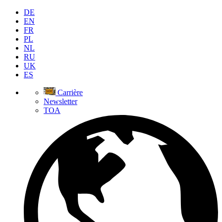
DE
EN
FR
PL
NL
RU
UK
ES
Carrière
Newsletter
TOA