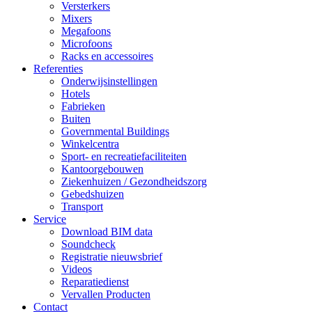
Versterkers
Mixers
Megafoons
Microfoons
Racks en accessoires
Referenties
Onderwijsinstellingen
Hotels
Fabrieken
Buiten
Governmental Buildings
Winkelcentra
Sport- en recreatiefaciliteiten
Kantoorgebouwen
Ziekenhuizen / Gezondheidszorg
Gebedshuizen
Transport
Service
Download BIM data
Soundcheck
Registratie nieuwsbrief
Videos
Reparatiedienst
Vervallen Producten
Contact