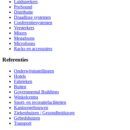
Luidsprekers
ProSound
Distributie
Draadloze systemen
Conferentiesystemen
Versterkers
Mixers
Megafoons
Microfoons
Racks en accessoires
Referenties
Onderwijsinstellingen
Hotels
Fabrieken
Buiten
Governmental Buildings
Winkelcentra
Sport- en recreatiefaciliteiten
Kantoorgebouwen
Ziekenhuizen / Gezondheidszorg
Gebedshuizen
Transport