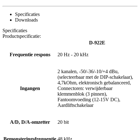
Specificaties
Downloads
Specificaties
Productspecificatie:
D-922E
Frequentie respons
20 Hz - 20 kHz
2 kanalen, -50/-36/-10/+4 dBu,
(selecteerbaar met de DIP-schakelaar),
4,7kOhm, elektronisch gebalanceerd,
Ingangen
Connectoren: verwijderbaar
klemmenblok (3 pinnen),
Fantoomvoeding (12-15V DC),
Aardliftschakelaar
A/D, D/A-omzetter
20 bit
Bemonsteringsfrequentie
48 kHz