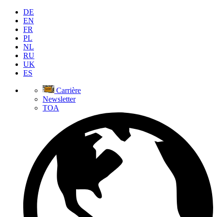
DE
EN
FR
PL
NL
RU
UK
ES
Carrière
Newsletter
TOA