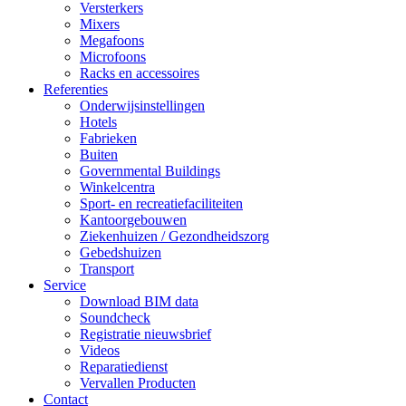
Versterkers
Mixers
Megafoons
Microfoons
Racks en accessoires
Referenties
Onderwijsinstellingen
Hotels
Fabrieken
Buiten
Governmental Buildings
Winkelcentra
Sport- en recreatiefaciliteiten
Kantoorgebouwen
Ziekenhuizen / Gezondheidszorg
Gebedshuizen
Transport
Service
Download BIM data
Soundcheck
Registratie nieuwsbrief
Videos
Reparatiedienst
Vervallen Producten
Contact