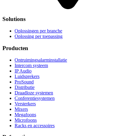
Solutions
Oplossingen per branche
Oplossing per toepassing
Producten
Ontruimingsalarminstallatie
Intercom systeem
IP Audio
Luidsprekers
ProSound
Distributie
Draadloze systemen
Conferentiesystemen
Versterkers
Mixers
Megafoons
Microfoons
Racks en accessoires