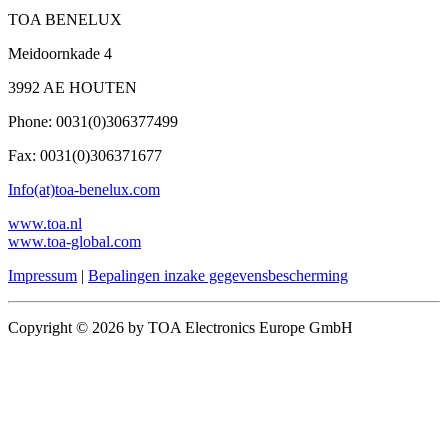
TOA BENELUX
Meidoornkade 4
3992 AE HOUTEN
Phone: 0031(0)306377499
Fax: 0031(0)306371677
Info(at)toa-benelux.com
www.toa.nl
www.toa-global.com
Impressum
|
Bepalingen inzake gegevensbescherming
Copyright © 2026 by TOA Electronics Europe GmbH