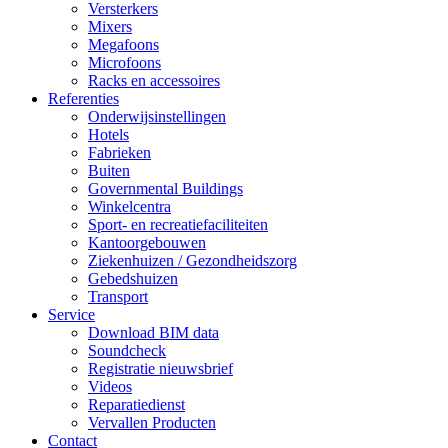
Versterkers
Mixers
Megafoons
Microfoons
Racks en accessoires
Referenties
Onderwijsinstellingen
Hotels
Fabrieken
Buiten
Governmental Buildings
Winkelcentra
Sport- en recreatiefaciliteiten
Kantoorgebouwen
Ziekenhuizen / Gezondheidszorg
Gebedshuizen
Transport
Service
Download BIM data
Soundcheck
Registratie nieuwsbrief
Videos
Reparatiedienst
Vervallen Producten
Contact