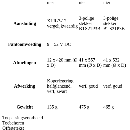
nier
nier
nier
3-polige
3-polige
XLR-3-12
Aansluiting
stekker
stekker
vergelijkwaardig
BTS21P3B
BTS21P3B
Fantoomvoeding
9 – 52 V DC
12 x 420 mm (Ø
41 x 557
41 x 532
Afmetingen
x D)
mm (Ø x D)
mm (Ø x D)
Koperlegering,
Afwerking
halfglanzend,
verf, goud
verf, goud
verf, zwart
Gewicht
135 g
475 g
465 g
Toepassingsvoorbeeld
Toebehoren
Offertetekst