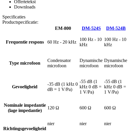
Offertetekst
Downloads
Specificaties
Productspecificatie:
EM-800
DM-524S
DM-524B
100 Hz - 10
100 Hz - 10
Frequentie respons
60 Hz - 20 kHz
kHz
kHz
Condensator
Dynamische
Dynamische
Type microfoon
microfoon
microfoon
microfoon
-55 dB (1
-55 dB (1
-35 dB (1 kHz 0
Gevoeligheid
kHz 0 dB =
kHz 0 dB =
dB = 1 V/Pa)
1 V/Pa)
1 V/Pa)
Nominale impedantie
120 Ω
600 Ω
600 Ω
(lage impedantie)
nier
nier
nier
Richtingsgevoeligheid