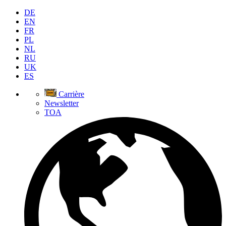
DE
EN
FR
PL
NL
RU
UK
ES
Carrière
Newsletter
TOA