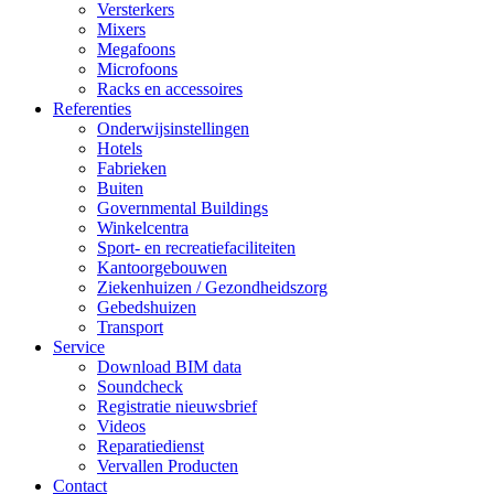
Versterkers
Mixers
Megafoons
Microfoons
Racks en accessoires
Referenties
Onderwijsinstellingen
Hotels
Fabrieken
Buiten
Governmental Buildings
Winkelcentra
Sport- en recreatiefaciliteiten
Kantoorgebouwen
Ziekenhuizen / Gezondheidszorg
Gebedshuizen
Transport
Service
Download BIM data
Soundcheck
Registratie nieuwsbrief
Videos
Reparatiedienst
Vervallen Producten
Contact