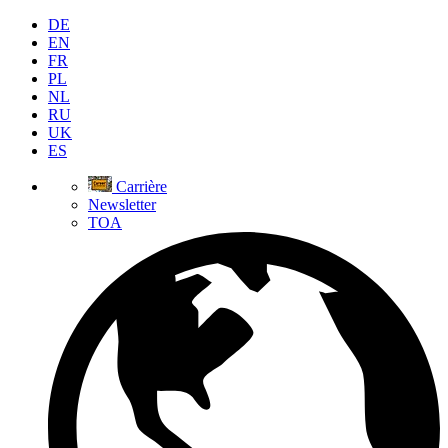
DE
EN
FR
PL
NL
RU
UK
ES
Carrière
Newsletter
TOA