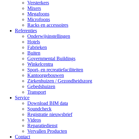
Versterkers
Mixers
Megafoons
Microfoons
Racks en accessoires
Referenties
Onderwijsinstellingen
Hotels
Fabrieken
Buiten
Governmental Buildings
Winkelcentra
Sport- en recreatiefaciliteiten
Kantoorgebouwen
Ziekenhuizen / Gezondheidszorg
Gebedshuizen
Transport
Service
Download BIM data
Soundcheck
Registratie nieuwsbrief
Videos
Reparatiedienst
Vervallen Producten
Contact