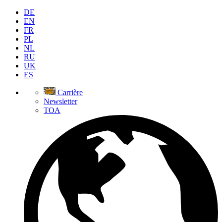
DE
EN
FR
PL
NL
RU
UK
ES
Carrière
Newsletter
TOA