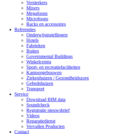
Versterkers
Mixers
Megafoons
Microfoons
Racks en accessoires
Referenties
Onderwijsinstellingen
Hotels
Fabrieken
Buiten
Governmental Buildings
Winkelcentra
Sport- en recreatiefaciliteiten
Kantoorgebouwen
Ziekenhuizen / Gezondheidszorg
Gebedshuizen
Transport
Service
Download BIM data
Soundcheck
Registratie nieuwsbrief
Videos
Reparatiedienst
Vervallen Producten
Contact