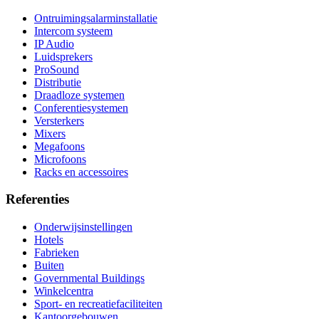
Ontruimingsalarminstallatie
Intercom systeem
IP Audio
Luidsprekers
ProSound
Distributie
Draadloze systemen
Conferentiesystemen
Versterkers
Mixers
Megafoons
Microfoons
Racks en accessoires
Referenties
Onderwijsinstellingen
Hotels
Fabrieken
Buiten
Governmental Buildings
Winkelcentra
Sport- en recreatiefaciliteiten
Kantoorgebouwen