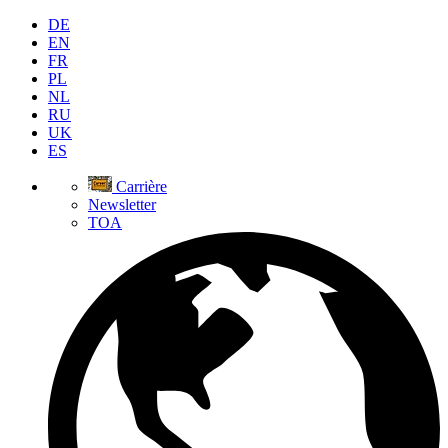
DE
EN
FR
PL
NL
RU
UK
ES
Carrière
Newsletter
TOA