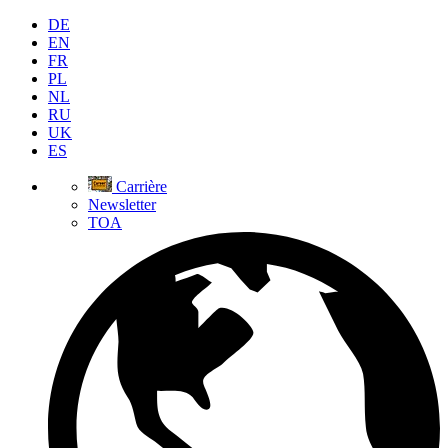
DE
EN
FR
PL
NL
RU
UK
ES
Carrière
Newsletter
TOA