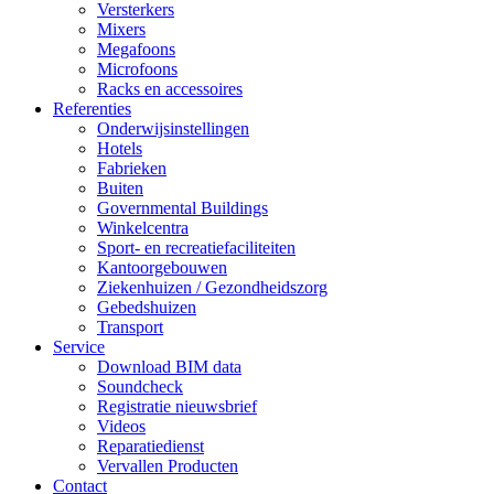
Versterkers
Mixers
Megafoons
Microfoons
Racks en accessoires
Referenties
Onderwijsinstellingen
Hotels
Fabrieken
Buiten
Governmental Buildings
Winkelcentra
Sport- en recreatiefaciliteiten
Kantoorgebouwen
Ziekenhuizen / Gezondheidszorg
Gebedshuizen
Transport
Service
Download BIM data
Soundcheck
Registratie nieuwsbrief
Videos
Reparatiedienst
Vervallen Producten
Contact