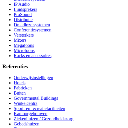
IP Audio
Luidsprekers
ProSound
Distributie
Draadloze systemen
Conferentiesystemen
Versterkers
Mixers
Megafoons
Microfoons
Racks en accessoires
Referenties
Onderwijsinstellingen
Hotels
Fabrieken
Buiten
Governmental Buildings
Winkelcentra
Sport- en recreatiefaciliteiten
Kantoorgebouwen
Ziekenhuizen / Gezondheidszorg
Gebedshuizen