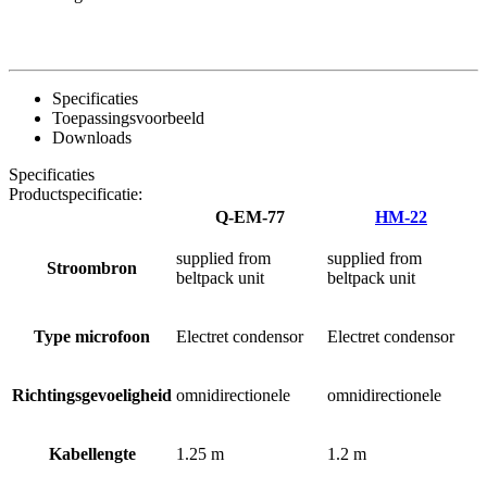
Specificaties
Toepassingsvoorbeeld
Downloads
Specificaties
Productspecificatie:
Q-EM-77
HM-22
supplied from
supplied from
Stroombron
beltpack unit
beltpack unit
Type microfoon
Electret condensor
Electret condensor
Richtingsgevoeligheid
omnidirectionele
omnidirectionele
Kabellengte
1.25 m
1.2 m