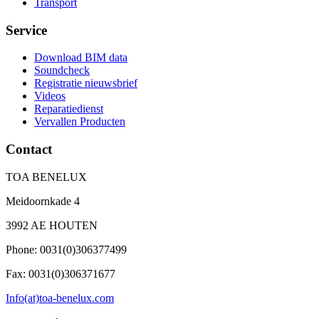
Transport
Service
Download BIM data
Soundcheck
Registratie nieuwsbrief
Videos
Reparatiedienst
Vervallen Producten
Contact
TOA BENELUX
Meidoornkade 4
3992 AE HOUTEN
Phone: 0031(0)306377499
Fax: 0031(0)306371677
Info(at)toa-benelux.com