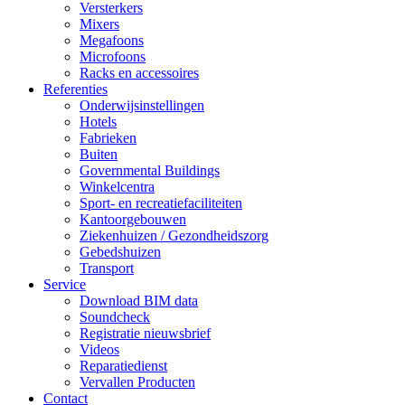
Versterkers
Mixers
Megafoons
Microfoons
Racks en accessoires
Referenties
Onderwijsinstellingen
Hotels
Fabrieken
Buiten
Governmental Buildings
Winkelcentra
Sport- en recreatiefaciliteiten
Kantoorgebouwen
Ziekenhuizen / Gezondheidszorg
Gebedshuizen
Transport
Service
Download BIM data
Soundcheck
Registratie nieuwsbrief
Videos
Reparatiedienst
Vervallen Producten
Contact