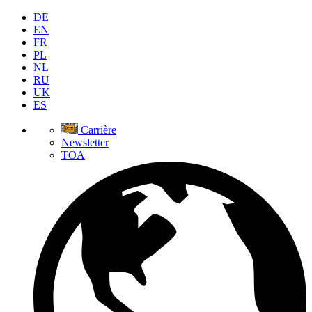
DE
EN
FR
PL
NL
RU
UK
ES
Carrière
Newsletter
TOA