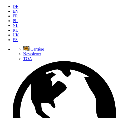
DE
EN
FR
PL
NL
RU
UK
ES
Carrière
Newsletter
TOA