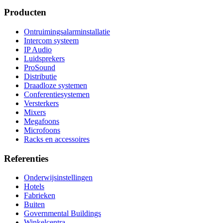
Producten
Ontruimingsalarminstallatie
Intercom systeem
IP Audio
Luidsprekers
ProSound
Distributie
Draadloze systemen
Conferentiesystemen
Versterkers
Mixers
Megafoons
Microfoons
Racks en accessoires
Referenties
Onderwijsinstellingen
Hotels
Fabrieken
Buiten
Governmental Buildings
Winkelcentra