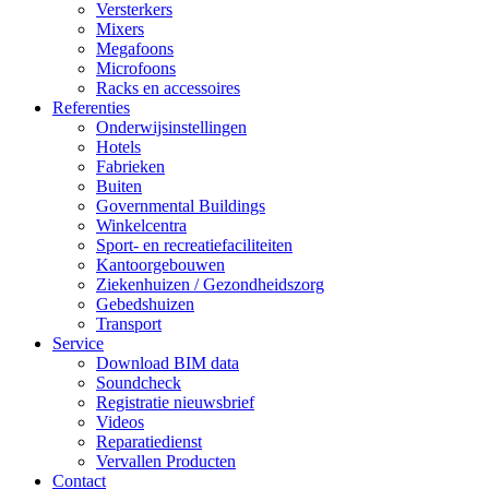
Versterkers
Mixers
Megafoons
Microfoons
Racks en accessoires
Referenties
Onderwijsinstellingen
Hotels
Fabrieken
Buiten
Governmental Buildings
Winkelcentra
Sport- en recreatiefaciliteiten
Kantoorgebouwen
Ziekenhuizen / Gezondheidszorg
Gebedshuizen
Transport
Service
Download BIM data
Soundcheck
Registratie nieuwsbrief
Videos
Reparatiedienst
Vervallen Producten
Contact