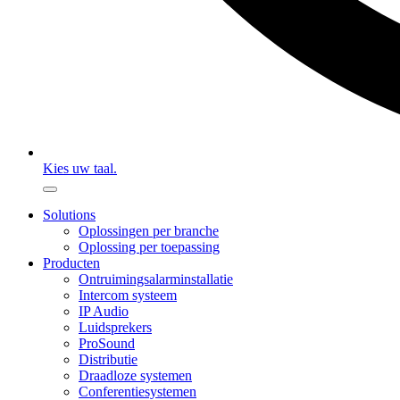
Kies uw taal.
Solutions
Oplossingen per branche
Oplossing per toepassing
Producten
Ontruimingsalarminstallatie
Intercom systeem
IP Audio
Luidsprekers
ProSound
Distributie
Draadloze systemen
Conferentiesystemen