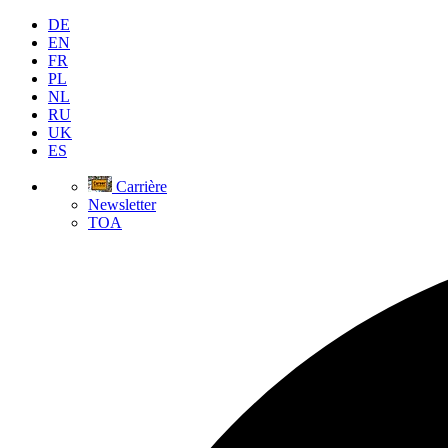
DE
EN
FR
PL
NL
RU
UK
ES
Carrière
Newsletter
TOA