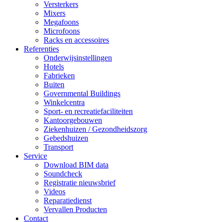
Versterkers
Mixers
Megafoons
Microfoons
Racks en accessoires
Referenties
Onderwijsinstellingen
Hotels
Fabrieken
Buiten
Governmental Buildings
Winkelcentra
Sport- en recreatiefaciliteiten
Kantoorgebouwen
Ziekenhuizen / Gezondheidszorg
Gebedshuizen
Transport
Service
Download BIM data
Soundcheck
Registratie nieuwsbrief
Videos
Reparatiedienst
Vervallen Producten
Contact