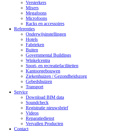
Versterkers
Mixers
Megafoons
Microfoons
Racks en accessoires
Referenties
Onderwijsinstellingen
Hotels
Fabrieken
Buiten
Governmental Buildings
Winkelcentra
Sport- en recreatiefaciliteiten
Kantoorgebouwen
Ziekenhuizen / Gezondheidszorg
Gebedshuizen
Transport
Service
Download BIM data
Soundcheck
Registratie nieuwsbrief
Videos
Reparatiedienst
Vervallen Producten
Contact