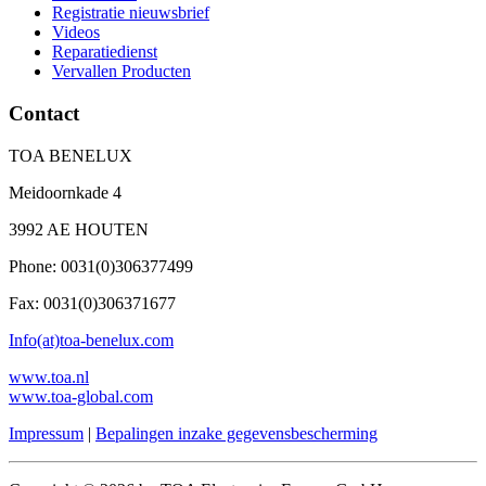
Registratie nieuwsbrief
Videos
Reparatiedienst
Vervallen Producten
Contact
TOA BENELUX
Meidoornkade 4
3992 AE HOUTEN
Phone: 0031(0)306377499
Fax: 0031(0)306371677
Info(at)toa-benelux.com
www.toa.nl
www.toa-global.com
Impressum
|
Bepalingen inzake gegevensbescherming