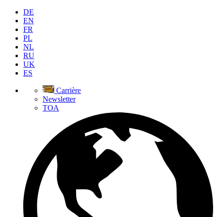
DE
EN
FR
PL
NL
RU
UK
ES
Carrière
Newsletter
TOA