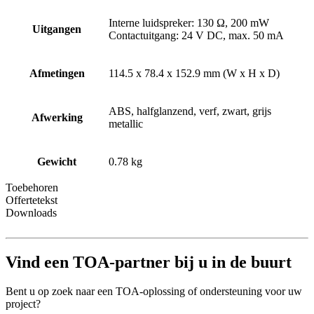
Interne luidspreker: 130 Ω, 200 mW
Uitgangen
Contactuitgang: 24 V DC, max. 50 mA
Afmetingen
114.5 x 78.4 x 152.9 mm (W x H x D)
ABS, halfglanzend, verf, zwart, grijs
Afwerking
metallic
Gewicht
0.78 kg
Toebehoren
Offertetekst
Downloads
Vind een TOA-partner bij u in de buurt
Bent u op zoek naar een TOA-oplossing of ondersteuning voor uw
project?