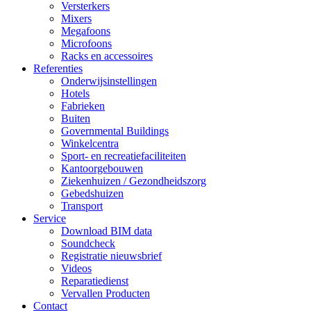
Versterkers
Mixers
Megafoons
Microfoons
Racks en accessoires
Referenties
Onderwijsinstellingen
Hotels
Fabrieken
Buiten
Governmental Buildings
Winkelcentra
Sport- en recreatiefaciliteiten
Kantoorgebouwen
Ziekenhuizen / Gezondheidszorg
Gebedshuizen
Transport
Service
Download BIM data
Soundcheck
Registratie nieuwsbrief
Videos
Reparatiedienst
Vervallen Producten
Contact