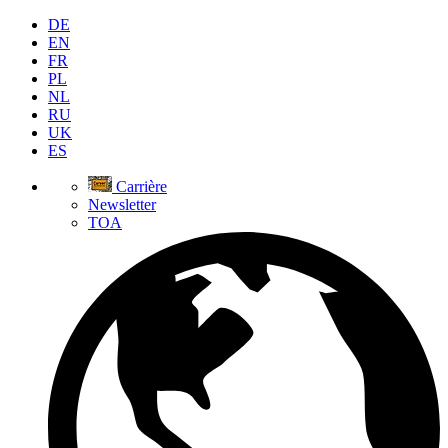
DE
EN
FR
PL
NL
RU
UK
ES
Carrière
Newsletter
TOA