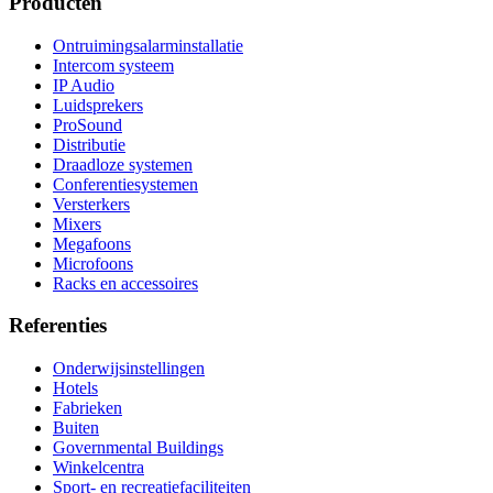
Producten
Ontruimingsalarminstallatie
Intercom systeem
IP Audio
Luidsprekers
ProSound
Distributie
Draadloze systemen
Conferentiesystemen
Versterkers
Mixers
Megafoons
Microfoons
Racks en accessoires
Referenties
Onderwijsinstellingen
Hotels
Fabrieken
Buiten
Governmental Buildings
Winkelcentra
Sport- en recreatiefaciliteiten