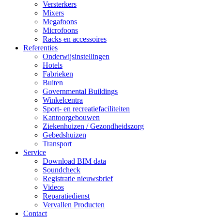
Versterkers
Mixers
Megafoons
Microfoons
Racks en accessoires
Referenties
Onderwijsinstellingen
Hotels
Fabrieken
Buiten
Governmental Buildings
Winkelcentra
Sport- en recreatiefaciliteiten
Kantoorgebouwen
Ziekenhuizen / Gezondheidszorg
Gebedshuizen
Transport
Service
Download BIM data
Soundcheck
Registratie nieuwsbrief
Videos
Reparatiedienst
Vervallen Producten
Contact