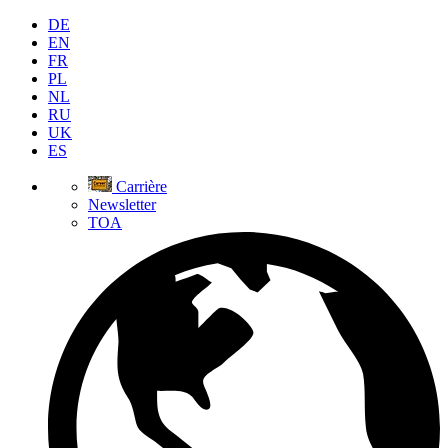
DE
EN
FR
PL
NL
RU
UK
ES
Carrière
Newsletter
TOA