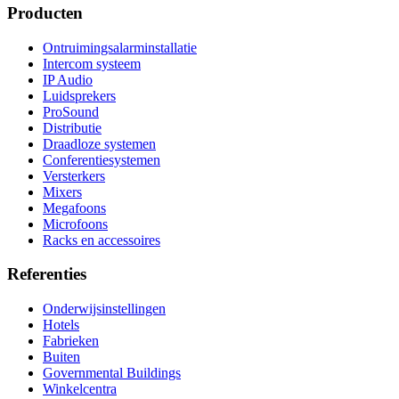
Producten
Ontruimingsalarminstallatie
Intercom systeem
IP Audio
Luidsprekers
ProSound
Distributie
Draadloze systemen
Conferentiesystemen
Versterkers
Mixers
Megafoons
Microfoons
Racks en accessoires
Referenties
Onderwijsinstellingen
Hotels
Fabrieken
Buiten
Governmental Buildings
Winkelcentra