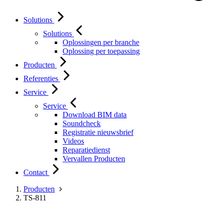
Solutions
Solutions
Oplossingen per branche
Oplossing per toepassing
Producten
Referenties
Service
Service
Download BIM data
Soundcheck
Registratie nieuwsbrief
Videos
Reparatiedienst
Vervallen Producten
Contact
Producten
TS-811