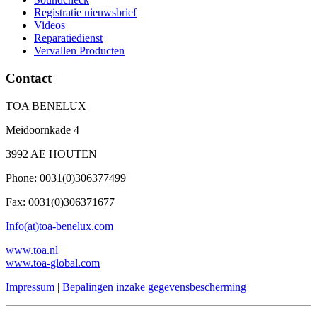
Registratie nieuwsbrief
Videos
Reparatiedienst
Vervallen Producten
Contact
TOA BENELUX
Meidoornkade 4
3992 AE HOUTEN
Phone: 0031(0)306377499
Fax: 0031(0)306371677
Info(at)toa-benelux.com
www.toa.nl
www.toa-global.com
Impressum
|
Bepalingen inzake gegevensbescherming