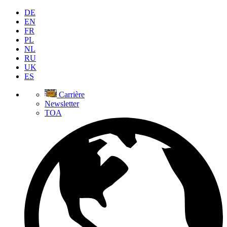
DE
EN
FR
PL
NL
RU
UK
ES
Carrière
Newsletter
TOA