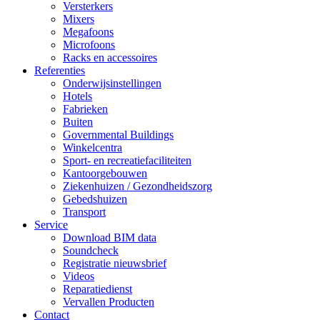
Versterkers
Mixers
Megafoons
Microfoons
Racks en accessoires
Referenties
Onderwijsinstellingen
Hotels
Fabrieken
Buiten
Governmental Buildings
Winkelcentra
Sport- en recreatiefaciliteiten
Kantoorgebouwen
Ziekenhuizen / Gezondheidszorg
Gebedshuizen
Transport
Service
Download BIM data
Soundcheck
Registratie nieuwsbrief
Videos
Reparatiedienst
Vervallen Producten
Contact