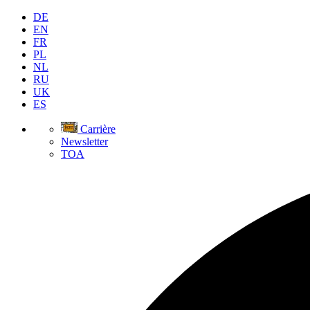
DE
EN
FR
PL
NL
RU
UK
ES
Carrière
Newsletter
TOA