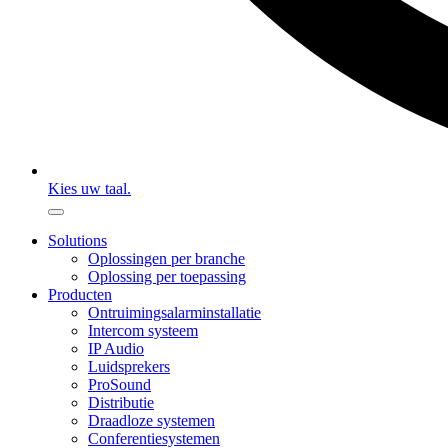
Kies uw taal.
Solutions
Oplossingen per branche
Oplossing per toepassing
Producten
Ontruimingsalarminstallatie
Intercom systeem
IP Audio
Luidsprekers
ProSound
Distributie
Draadloze systemen
Conferentiesystemen