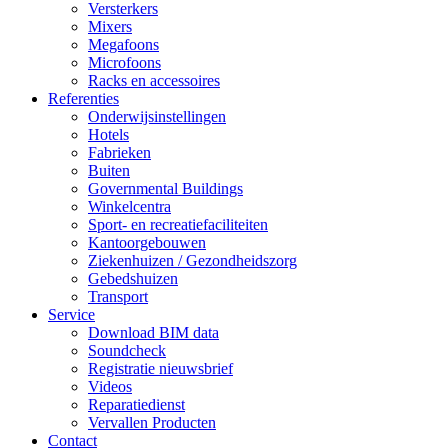
Versterkers
Mixers
Megafoons
Microfoons
Racks en accessoires
Referenties
Onderwijsinstellingen
Hotels
Fabrieken
Buiten
Governmental Buildings
Winkelcentra
Sport- en recreatiefaciliteiten
Kantoorgebouwen
Ziekenhuizen / Gezondheidszorg
Gebedshuizen
Transport
Service
Download BIM data
Soundcheck
Registratie nieuwsbrief
Videos
Reparatiedienst
Vervallen Producten
Contact