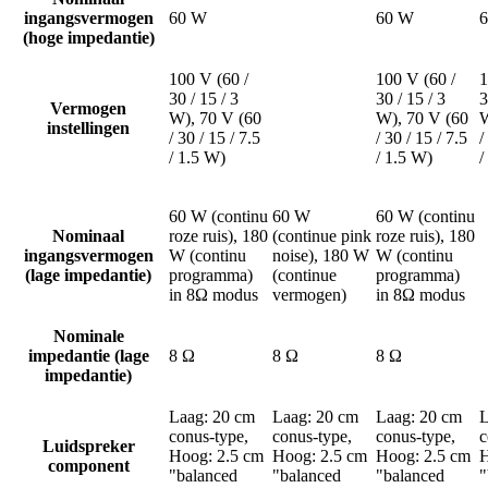
ingangsvermogen
60 W
60 W
(hoge impedantie)
100 V (60 /
100 V (60 /
1
30 / 15 / 3
30 / 15 / 3
3
Vermogen
W), 70 V (60
W), 70 V (60
W
instellingen
/ 30 / 15 / 7.5
/ 30 / 15 / 7.5
/
/ 1.5 W)
/ 1.5 W)
/
60 W (continu
60 W
60 W (continu
Nominaal
roze ruis), 180
(continue pink
roze ruis), 180
ingangsvermogen
W (continu
noise), 180 W
W (continu
(lage impedantie)
programma)
(continue
programma)
in 8Ω modus
vermogen)
in 8Ω modus
Nominale
impedantie (lage
8 Ω
8 Ω
8 Ω
impedantie)
Laag: 20 cm
Laag: 20 cm
Laag: 20 cm
L
conus-type,
conus-type,
conus-type,
c
Luidspreker
Hoog: 2.5 cm
Hoog: 2.5 cm
Hoog: 2.5 cm
H
component
"balanced
"balanced
"balanced
"