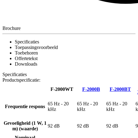
Brochure
Specificaties
Toepassingsvoorbeeld
Toebehoren
Offertetekst
Downloads
Specificaties
Productspecificatie:
F-2000WT
F-2000B
F-2000BT
65 Hz - 20
65 Hz - 20
65 Hz - 20
6
Frequentie respons
kHz
kHz
kHz
Gevoeligheid (1 W, 1
92 dB
92 dB
92 dB
9
m) (waarde)
Nominaal