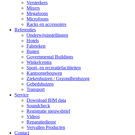
Versterkers
Mixers
Megafoons
Microfoons
Racks en accessoires
Referenties
Onderwijsinstellingen
Hotels
Fabrieken
Buiten
Governmental Buildings
Winkelcentra
Sport- en recreatiefaciliteiten
Kantoorgebouwen
Ziekenhuizen / Gezondheidszorg
Gebedshuizen
Transport
Service
Download BIM data
Soundcheck
Registratie nieuwsbrief
Videos
Reparatiedienst
Vervallen Producten
Contact