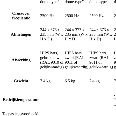
dome-type"
dome-type"
dome-type"
d
Crossover
2500 Hz
2500 Hz
2500 Hz
2
frequentie
244 x 373 x
244 x 373 x
244 x 373 x
2
Afmetingen
235 mm (W x
235 mm (W x
235 mm (W x
2
H x D)
H x D)
H x D)
H
HIPS hars,
HIPS hars,
HIPS hars,
H
gebroken wit
zwart (RAL
zwart (RAL
z
Afwerking
(RAL 9010 of
9011 of
9011 of
9
gelijkwaardig)
gelijkwaardig)
gelijkwaardig)
g
Gewicht
7.4 kg
6.5 kg
7.4 kg
7
-
Bedrijfstemperatuur
°
1
Toepassingsvoorbeeld