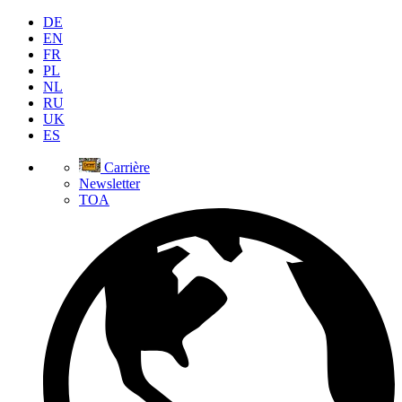
DE
EN
FR
PL
NL
RU
UK
ES
Carrière
Newsletter
TOA