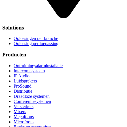
Solutions
Oplossingen per branche
Oplossing per toepassing
Producten
Ontruimingsalarminstallatie
Intercom systeem
IP Audio
Luidsprekers
ProSound
Distributie
Draadloze systemen
Conferentiesystemen
Versterkers
Mixers
Megafoons
Microfoons
Racks en accessoires