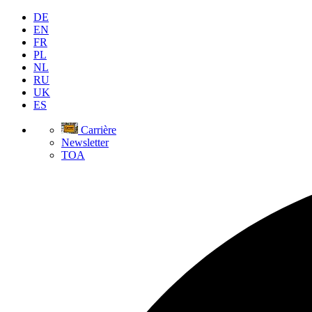
DE
EN
FR
PL
NL
RU
UK
ES
Carrière
Newsletter
TOA