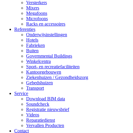
Versterkers
Mixers
Megafoons
Microfoons
Racks en accessoires
Referenties
Onderwijsinstellingen
Hotels
Fabrieken
Buiten
Governmental Buildings
Winkelcentra
Sport- en recreatiefaciliteiten
Kantoorgebouwen
Ziekenhuizen / Gezondheidszorg
Gebedshuizen
Transport
Service
Download BIM data
Soundcheck
Registratie nieuwsbrief
Videos
Reparatiedienst
Vervallen Producten
Contact